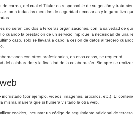
 de correo, del cual el Titular es responsable de su gestión y tratamie
tular toma todas las medidas de seguridad necesarias y le garantiza qu
dadas.
ales no serán cedidos a terceras organizaciones, con la salvedad de qu
 o cuando la prestación de un servicio implique la necesidad de una r
ltimo caso, solo se llevará a cabo la cesión de datos al tercero cuando
io.
aboraciones con otros profesionales, en esos casos, se requerirá
d del colaborador y la finalidad de la colaboración. Siempre se realiza
s web
 incrustado (por ejemplo, vídeos, imágenes, artículos, etc.). El conten
a misma manera que si hubiera visitado la otra web.
ilizar cookies, incrustar un código de seguimiento adicional de tercero