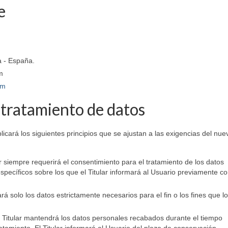
e
a - España.
m
om
l tratamiento de datos
plicará los siguientes principios que se ajustan a las exigencias del nue
ular siempre requerirá el consentimiento para el tratamiento de los datos
specíficos sobre los que el Titular informará al Usuario previamente c
tará solo los datos estrictamente necesarios para el fin o los fines que l
El Titular mantendrá los datos personales recabados durante el tiempo
tratamiento. El Titular informará al Usuario del plazo de conservación