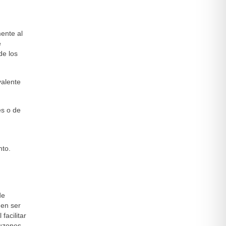
mente al
e
de los
valente
es o de
nto.
de
den ser
facilitar
Buzones