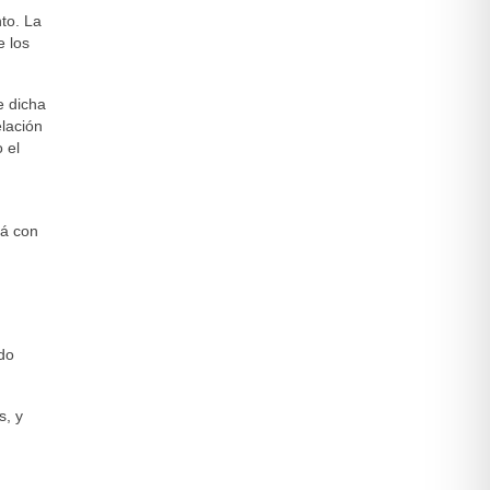
nto. La
e los
e dicha
elación
 el
rá con
ido
s, y