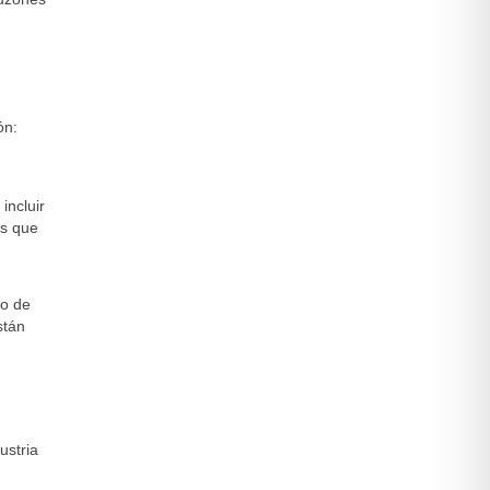
ón:
incluir
es que
so de
stán
ustria