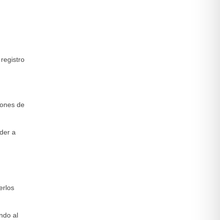
 registro
trones de
der a
erlos
ndo al