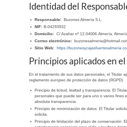
Identidad del Responsabl
Responsable:
Buzones Almería S.L.
NIF:
B-04293932
Domicilio:
C/ Azahar nº 12.04006.Almería, Almerí
Correo electrónico:
buzonesalmeria@hotmail.co
Sitio Web:
https://buzonesycajasfuertesalmeria.c
Principios aplicados en e
En el tratamiento de sus datos personales, el Titular a
reglamento europeo de protección de datos (RGPD):
Principio de licitud, lealtad y transparencia: El Tit
personales que puede ser para uno o varios fines e
absoluta transparencia.
Principio de minimización de datos: El Titular solici
solicita.
Principio de limitación del plazo de conservación: 
estrictamente necesario para el fin o los fines del 