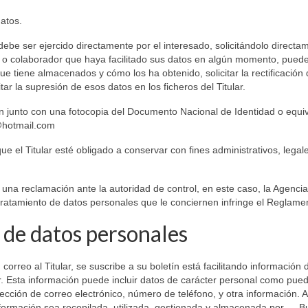
datos.
debe ser ejercido directamente por el interesado, solicitándolo directa
ptor o colaborador que haya facilitado sus datos en algún momento, pued
 que tiene almacenados y cómo los ha obtenido, solicitar la rectificación 
tar la supresión de esos datos en los ficheros del Titular.
ión junto con una fotocopia del Documento Nacional de Identidad o equi
a@hotmail.com
ue el Titular esté obligado a conservar con fines administrativos, legal
ar una reclamación ante la autoridad de control, en este caso, la Agencia
tratamiento de datos personales que le conciernen infringe el Reglame
 de datos personales
rreo al Titular, se suscribe a su boletín está facilitando información 
ar. Esta información puede incluir datos de carácter personal como pue
rección de correo electrónico, número de teléfono, y otra información. Al 
nformación sea recopilada, utilizada, gestionada y almacenada por — 