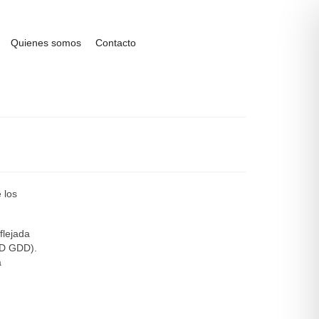
Quienes somos
Contacto
 los
flejada
PD GDD).
a