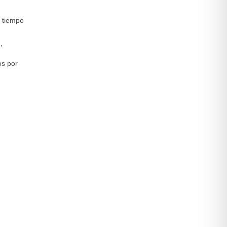
n tiempo
,
os por